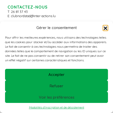
CONTACTEZ-NOUS
T: 26 81 37 43
E:
clubnordstad@inter-actions.lu
Gérer le consentement
© 2026 - Nordstad Aktiv+ -
All Rights Reserved
Pour offrir les meilleures expériences, nous utilisons des technologies telles
que les cookies pour stocker et/ou accéder aux informations des appareils.
Le fait de consentir à ces technologies nous permettra de traiter des
données telles que le comportement de navigation ou les ID uniques sur ce
site. Le fait de ne pas consentir ou de retirer son consentement peut avoir
un effet négatif sur certaines caractéristiques et fonctions.
Accepter
Refuser
Voir les préférences
Modalités d’inscription et de désistement