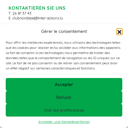
KONTAKTIEREN SIE UNS
T: 26 81 37 43
E:
clubnordstad@inter-actions.lu
Gérer le consentement
© 2026 - Nordstad Aktiv+ -
All Rights Reserved
Pour offrir les meilleures expériences, nous utilisons des technologies telles
que les cookies pour stocker et/ou accéder aux informations des appareils.
Le fait de consentir à ces technologies nous permettra de traiter des
données telles que le comportement de navigation ou les ID uniques sur ce
site. Le fait de ne pas consentir ou de retirer son consentement peut avoir
un effet négatif sur certaines caractéristiques et fonctions.
Accepter
Refuser
Voir les préférences
Anmelde- und Abmeldeverfahren