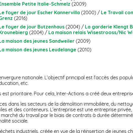
Ensemble Petite Italie-Schmelz
(2009)
Le foyer de jour Escher Kannervilla
(2000) /
Le Travail co
Grenz
(2016)
Le foyer de jour Butzenhaus
(2004) /
La garderie Klengt 
Krounebierg
(2004) /
La maison relais Wisestrooss/Nic W
La maison des jeunes Sandweiler
(2009)
La maison des jeunes Leudelange
(2010)
nvergure nationale. L’objectif principal est l’accès des popu
ducation, etc.
est prioritaire. Pour cela, Inter-Actions a créé deux entreprise
ices dans les secteurs de la démolition immobilière, du nett
les et des conteneurs. L’entreprise est une entreprise privée, ma
 marché du travail par le biais de contrats à durée détermin
alité sociale.
 déchets industriels, créée en vue de la réinsertion de jeunes 