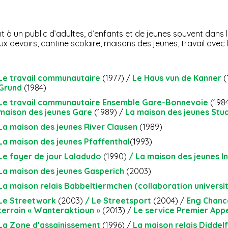
à un public d’adultes, d’enfants et de jeunes souvent dans le
 devoirs, cantine scolaire, maisons des jeunes, travail avec l
Le travail communautaire
(1977) /
Le Haus vun de Kanner
(
Grund
(1984)
Le travail communautaire Ensemble Gare-Bonnevoie
(198
maison des jeunes Gare
(1989) /
La maison des jeunes St
La maison des jeunes River Clausen
(1989)
La maison des jeunes Pfaffenthal
(1993)
Le foyer de jour Laladudo
(1990)
/ La maison des jeunes 
La maison des jeunes Gasperich
(2003)
La maison relais Babbeltiermchen (collaboration universi
Le Streetwork
(2003)
/ Le Streetsport
(2004) /
Eng Chanc
terrain « Wanteraktioun »
(2013) /
Le service Premier App
La Zone d’assainissement
(1996) /
La maison relais Diddel