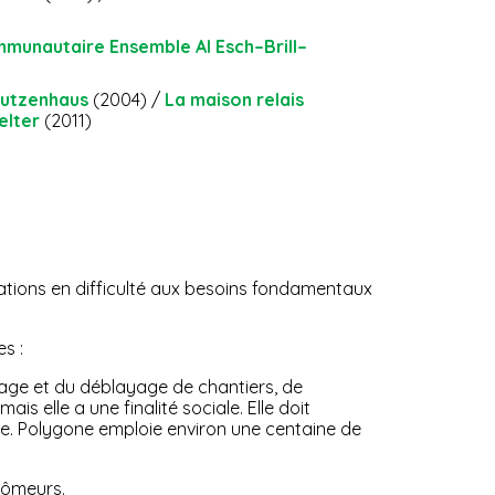
mmunautaire Ensemble Al Esch–Brill–
Butzenhaus
(2004) /
La maison relais
elter
(2011)
lations en difficulté aux besoins fondamentaux
s :
oyage et du déblayage de chantiers, de
is elle a une finalité sociale. Elle doit
ée. Polygone emploie environ une centaine de
chômeurs.