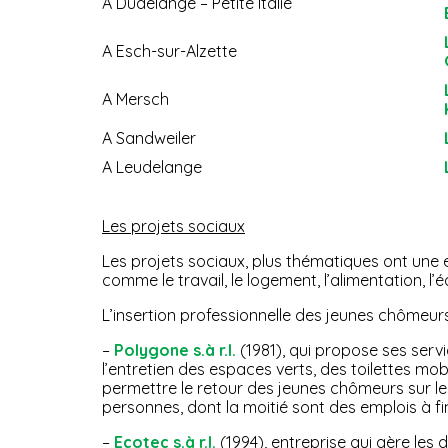
A Dudelange – Petite Italie
A Esch-sur-Alzette
A Mersch
A Sandweiler
A Leudelange
Les projets sociaux
Les projets sociaux, plus thématiques ont une e
comme le travail, le logement, l’alimentation, l’é
L’insertion professionnelle des jeunes chômeurs 
–
Polygone s.à r.l.
(1981), qui propose ses serv
l’entretien des espaces verts, des toilettes mobi
permettre le retour des jeunes chômeurs sur le
personnes, dont la moitié sont des emplois à fin
–
Ecotec s.à r.l.
(1994), entreprise qui gère les