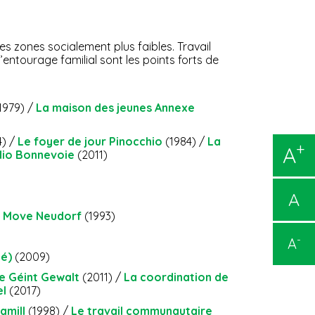
s zones socialement plus faibles. Travail
’entourage familial sont les points forts de
1979) /
La maison des jeunes Annexe
4) /
Le foyer de jour Pinocchio
(1984) /
La
+
A
udio Bonnevoie
(2011)
A
In Move Neudorf
(1993)
-
A
té)
(2009)
e Géint Gewalt
(2011) /
La coordination de
el
(2017)
famill
(1998) /
Le travail communautaire