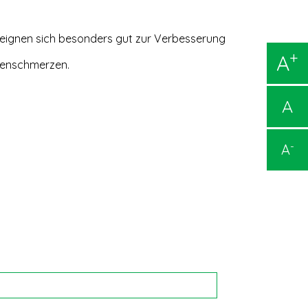
e eignen sich besonders gut zur Verbesserung
+
A
ckenschmerzen.
A
-
A