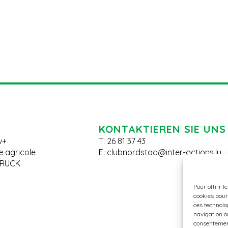
KONTAKTIEREN SIE UNS
v+
T: 26 81 37 43
le agricole
E:
clubnordstad@inter-actions.lu
BRUCK
Pour offrir l
cookies pour
ces technolo
navigation ou
consentement