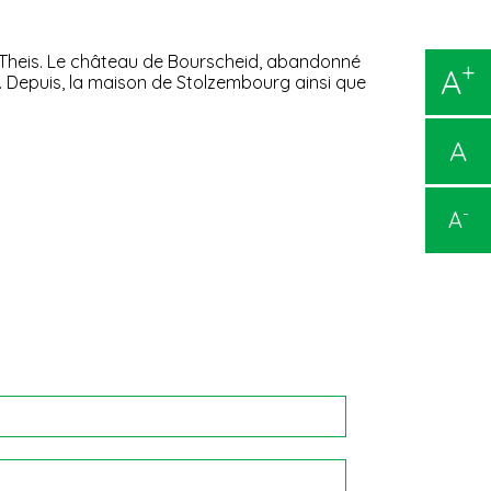
Theis. Le château de Bourscheid, abandonné
+
A
72. Depuis, la maison de Stolzembourg ainsi que
A
-
A