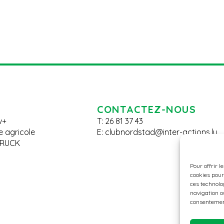
CONTACTEZ-NOUS
v+
T: 26 81 37 43
le agricole
E:
clubnordstad@inter-actions.lu
BRUCK
Pour offrir l
cookies pour
ces technolo
navigation ou
consentement