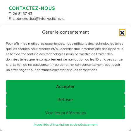
CONTACTEZ-NOUS
T: 26 81 37 43
E:
clubnordstad@inter-actions.lu
Gérer le consentement
© 2026 - Nordstad Aktiv+ -
All Rights Reserved
Pour offrir les meilleures expériences, nous utilisons des technologies telles
que les cookies pour stocker et/ou accéder aux informations des appareils.
Le fait de consentir à ces technologies nous permettra de traiter des
données telles que le comportement de navigation ou les ID uniques sur ce
site. Le fait de ne pas consentir ou de retirer son consentement peut avoir
un effet négatif sur certaines caractéristiques et fonctions.
Accepter
Refuser
Voir les préférences
Modalités d’inscription et de désistement