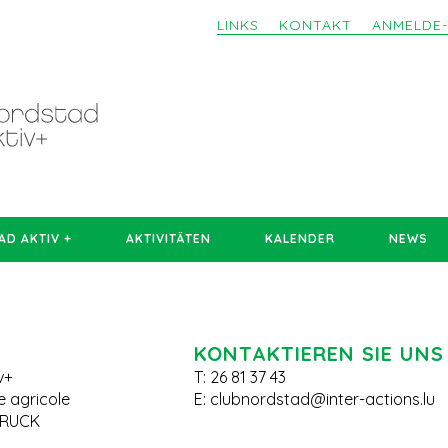
LINKS
KONTAKT
ANMELDE
D AKTIV +
AKTIVITÄTEN
KALENDER
NEWS
KONTAKTIEREN SIE UNS
v+
T: 26 81 37 43
le agricole
E:
clubnordstad@inter-actions.lu
BRUCK