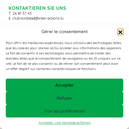
KONTAKTIEREN SIE UNS
T: 26 81 37 43
E:
clubnordstad@inter-actions.lu
Gérer le consentement
© 2026 - Nordstad Aktiv+ -
All Rights Reserved
Pour offrir les meilleures expériences, nous utilisons des technologies telles
que les cookies pour stocker et/ou accéder aux informations des appareils.
Le fait de consentir à ces technologies nous permettra de traiter des
données telles que le comportement de navigation ou les ID uniques sur ce
site. Le fait de ne pas consentir ou de retirer son consentement peut avoir
un effet négatif sur certaines caractéristiques et fonctions.
Accepter
Refuser
Voir les préférences
Anmelde- und Abmeldeverfahren