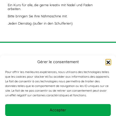
Ein Kurs für alle, die gerne kreativ mit Nadel und Faden
arbeiten.
Bitte bringen Sie Ihre Nähmaschine mit.
Jeden Dienstag (außer in den Schulferien)
Gérer le consentement
Pour offrir les meilleures expériences, nous utilisons des technologies telles
que les cookies pour stocker et/ou accéder aux informations des appareils.
Le fait de consentir à ces technologies nous permettra de traiter des
données telles que le comportement de navigation ou les ID uniques sur ce
ADRESSE
site. Le fait de ne pas consentir ou de retirer son consentement peut avoir
Nordstad Aktiv+
un effet négatif sur certaines caractéristiques et fonctions.
3, rue de l’école agricole
L-9016 ETTELBRUCK
Accepter
KONTAKTIEREN SIE UNS