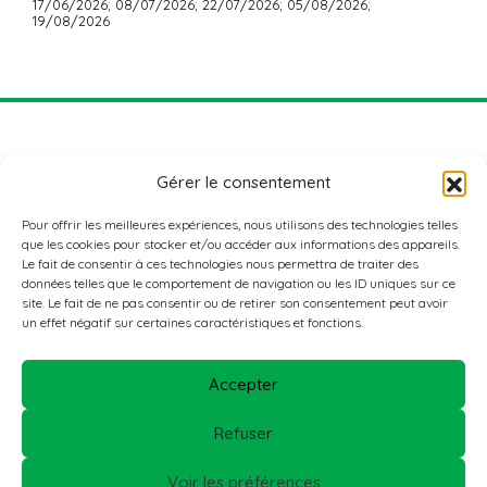
17/06/2026; 08/07/2026; 22/07/2026; 05/08/2026;
19/08/2026
Gérer le consentement
Pour offrir les meilleures expériences, nous utilisons des technologies telles
que les cookies pour stocker et/ou accéder aux informations des appareils.
Le fait de consentir à ces technologies nous permettra de traiter des
données telles que le comportement de navigation ou les ID uniques sur ce
ADRESSE
site. Le fait de ne pas consentir ou de retirer son consentement peut avoir
Nordstad Aktiv+
un effet négatif sur certaines caractéristiques et fonctions.
3, rue de l’école agricole
L-9016 ETTELBRUCK
Accepter
KONTAKTIEREN SIE UNS
T: 26 81 37 43
Refuser
E:
clubnordstad@inter-actions.lu
Voir les préférences