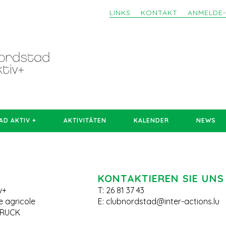
LINKS
KONTAKT
ANMELDE
D AKTIV +
AKTIVITÄTEN
KALENDER
NEWS
KONTAKTIEREN SIE UNS
v+
T: 26 81 37 43
le agricole
E:
clubnordstad@inter-actions.lu
BRUCK