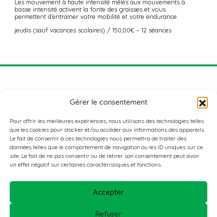
Les mouvement à haute intensité mêlés aux mouvements à
basse intensité activent la fonte des graisses et vous
permettent d’entraîner votre mobilité et votre endurance.
jeudis (sauf vacances scolaires) / 150,00€ – 12 séances
Gérer le consentement
Pour offrir les meilleures expériences, nous utilisons des technologies telles
que les cookies pour stocker et/ou accéder aux informations des appareils.
Le fait de consentir à ces technologies nous permettra de traiter des
données telles que le comportement de navigation ou les ID uniques sur ce
ADRESSE
site. Le fait de ne pas consentir ou de retirer son consentement peut avoir
Nordstad Aktiv+
un effet négatif sur certaines caractéristiques et fonctions.
3, rue de l’école agricole
L-9016 ETTELBRUCK
Accepter
CONTACTEZ-NOUS
T: 26 81 37 43
Refuser
E:
clubnordstad@inter-actions.lu