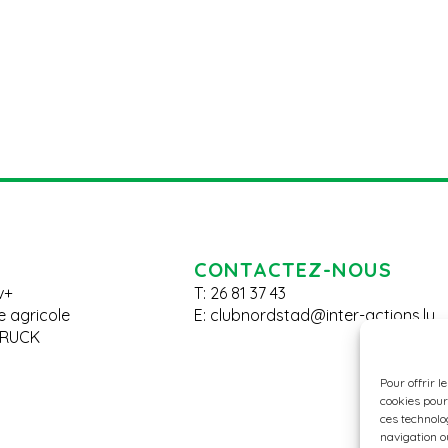
CONTACTEZ-NOUS
v+
T: 26 81 37 43
le agricole
E:
clubnordstad@inter-actions.lu
BRUCK
Pour offrir l
cookies pour
ces technolo
navigation ou