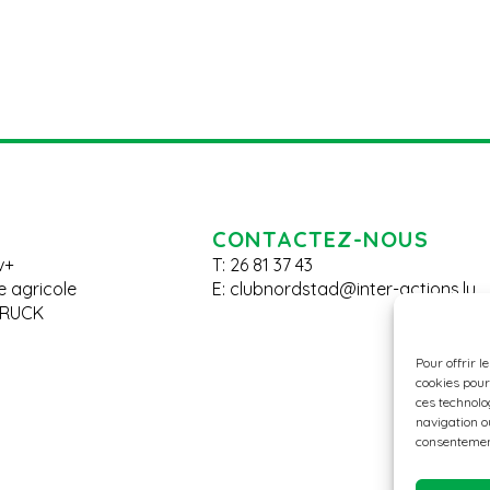
CONTACTEZ-NOUS
v+
T: 26 81 37 43
le agricole
E:
clubnordstad@inter-actions.lu
BRUCK
Pour offrir l
cookies pour
ces technolo
navigation ou
consentement