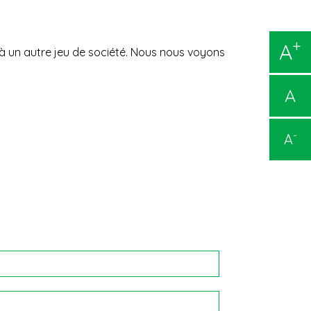
+
A
à un autre jeu de société. Nous nous voyons
A
-
A