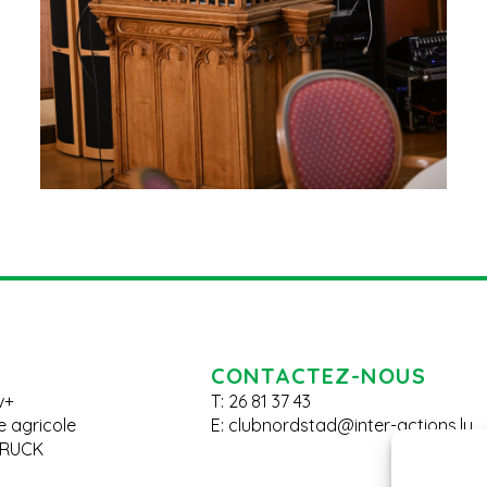
CONTACTEZ-NOUS
v+
T: 26 81 37 43
le agricole
E:
clubnordstad@inter-actions.lu
BRUCK