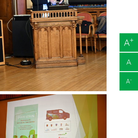
+
A
A
-
A