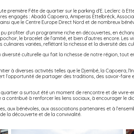
oute première Fête de quartier sur le parking d’E. Leclerc à E
es engagés : Abadá Capoeira, Amiperas Ettelbréck, Associaçã
ainsi que le Centre Europe Direct Nord et de nombreux bénévo
t pu profiter d’un programme riche en découvertes, en échange
du pochoir, le bracelet de l’amitié, et bien d’autres encore. Le
culinaires variées, reflétant la richesse et la diversité des cu
diversité culturelle qui fait la richesse de notre région, tout
itier à diverses activités telles que le Djembé, la Capoeira, l’
t l’opportunité de partager des traditions, des savoir-fair
 quartier a surtout été un moment de rencontre et de vivre-e
a contribué à renforcer les liens sociaux, à encourager le dia
es, aux bénévoles, aux associations partenaires et à l’ensem
e la découverte et de la convivialité.