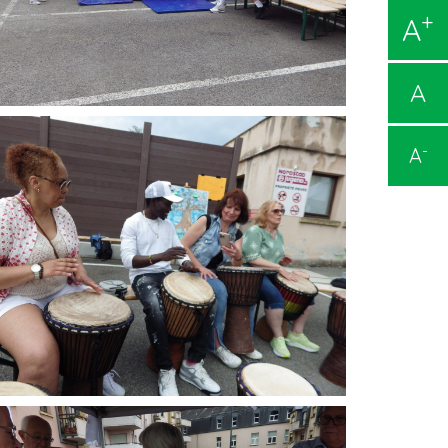
+
A
A
-
A