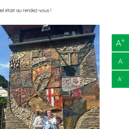
il était au rendez-vous !
+
A
A
-
A