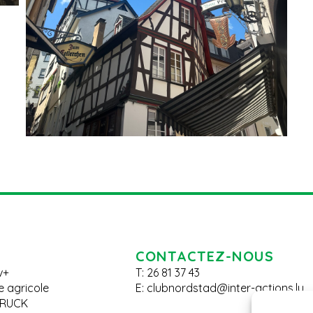
CONTACTEZ-NOUS
v+
T: 26 81 37 43
le agricole
E:
clubnordstad@inter-actions.lu
BRUCK