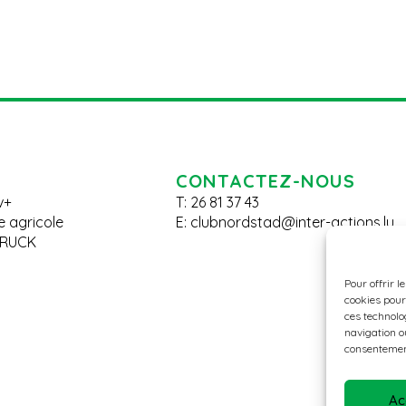
CONTACTEZ-NOUS
v+
T: 26 81 37 43
le agricole
E:
clubnordstad@inter-actions.lu
BRUCK
Pour offrir l
cookies pour
ces technolo
navigation ou
consentement
Ac