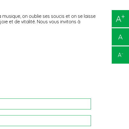
+
a musique, on oublie ses soucis et on se laisse
A
ie et de vitalité. Nous vous invitons à
A
-
A